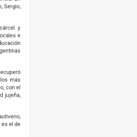
, Sergio,
cárcel y
ocales e
Educación
rgentinas
 recuperó
e los más
o, con el
d jujeña,
tiverio,
 es el de