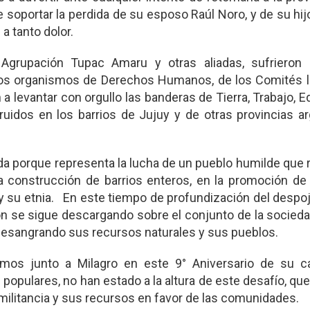
soportar la perdida de su esposo Raúl Noro, y de su hijo
 a tanto dolor.
rupación Tupac Amaru y otras aliadas, sufrieron 
e los organismos de Derechos Humanos, de los Comités l
 a levantar con orgullo las banderas de Tierra, Trabajo, 
ruidos en los barrios de Jujuy y de otras provincias a
ida porque representa la lucha de un pueblo humilde que
 la construcción de barrios enteros, en la promoción d
y su etnia. En este tiempo de profundización del despoj
ión se sigue descargando sobre el conjunto de la socieda
á desangrando sus recursos naturales y sus pueblos.
 junto a Milagro en este 9° Aniversario de su cau
as populares, no han estado a la altura de este desafío, que
 militancia y sus recursos en favor de las comunidades.