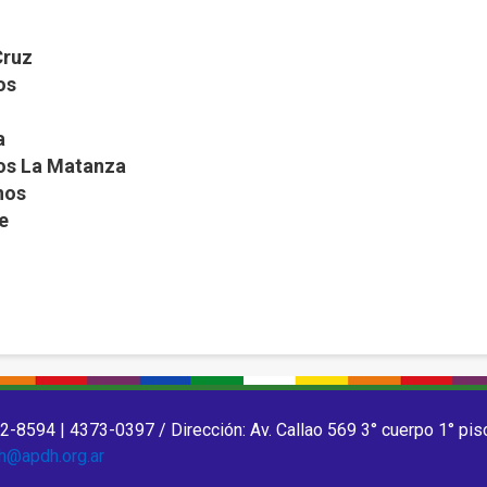
Cruz
os
a
os La Matanza
nos
e
2-8594 | 4373-0397 / Dirección: Av. Callao 569 3° cuerpo 1° pis
h@apdh.org.ar