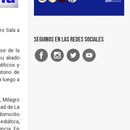
o Sala a
Seguinos en las redes sociales
se de la
u aliado
líticos y
torio de
a luego a
, Milagro
dad de La
domicilio
ediática,
incia. En