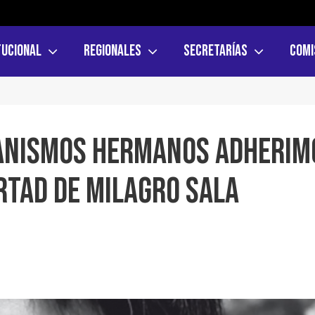
tucional
Regionales
Secretarías
Comi
ganismos hermanos adherim
rtad de Milagro Sala