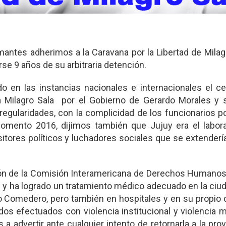
tes adherimos a la Caravana por la Libertad de Milagr
rse 9 años de su arbitraria detención.
 en las instancias nacionales e internacionales el ce
ra Milagro Sala por el Gobierno de Gerardo Morales y s
egularidades, con la complicidad de los funcionarios po
omento 2016, dijimos también que Jujuy era el labora
itores políticos y luchadores sociales que se extenderí
ación de la Comisión Interamericana de Derechos Humanos
d y ha logrado un tratamiento médico adecuado en la ciu
Alto Comedero, pero también en hospitales y en su propio 
os efectuados con violencia institucional y violencia m
advertir ante cualquier intento de retornarla a la prov