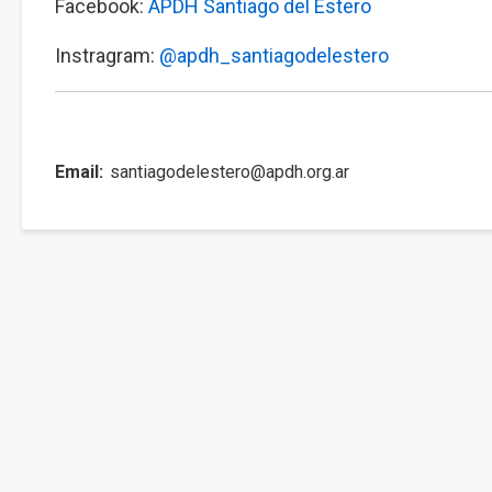
Facebook:
APDH Santiago del Estero
Instragram:
@apdh_santiagodelestero
Email
santiagodelestero@apdh.org.ar