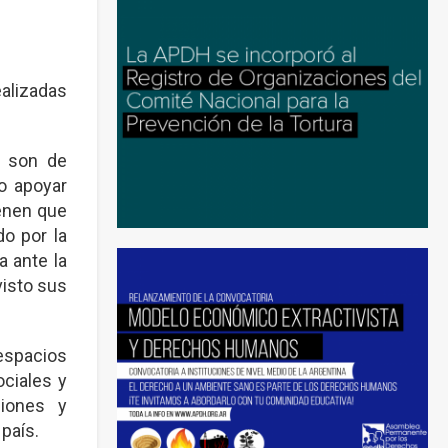
alizadas
e son de
 o apoyar
ienen que
do por la
 ante la
visto sus
 espacios
ociales y
ciones y
país.