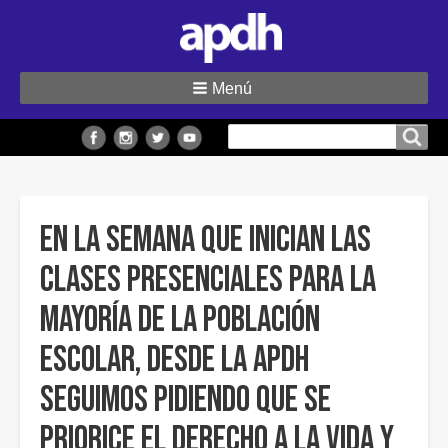
Menú
Buscar
Buscar en el sitio
en
el
sitio
En la semana que inician las
clases presenciales para la
mayoría de la población
escolar, desde la APDH
seguimos pidiendo que se
priorice el derecho a la vida y