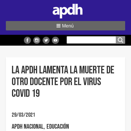
Menú
Buscar
Buscar en el sitio
en
el
sitio
La APDH lamenta la muerte de
otro docente por el virus
COVID 19
29/03/2021
APDH Nacional
Educación