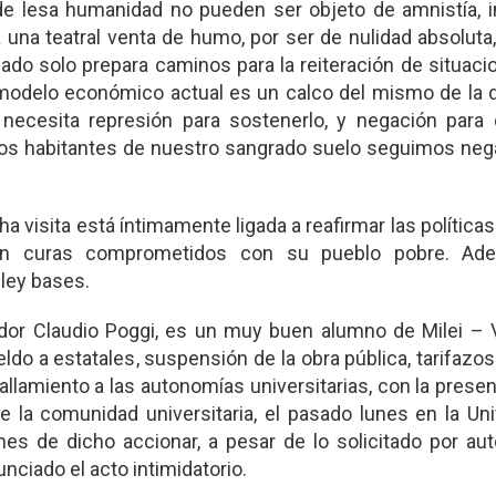
 lesa humanidad no pueden ser objeto de amnistía, in
 una teatral venta de humo, por ser de nulidad absoluta
sado solo prepara caminos para la reiteración de situac
odelo económico actual es un calco del mismo de la d
 necesita represión para sostenerlo, y negación para d
os habitantes de nuestro sangrado suelo seguimos ne
 visita está íntimamente ligada a reafirmar las política
ncian curas comprometidos con su pueblo pobre. A
ley bases.
dor Claudio Poggi, es un muy buen alumno de Milei – Vi
do a estatales, suspensión de la obra pública, tarifazos
allamiento a las autonomías universitarias, con la presen
e la comunidad universitaria, el pasado lunes en la Un
nes de dicho accionar, a pesar de lo solicitado por au
ciado el acto intimidatorio.