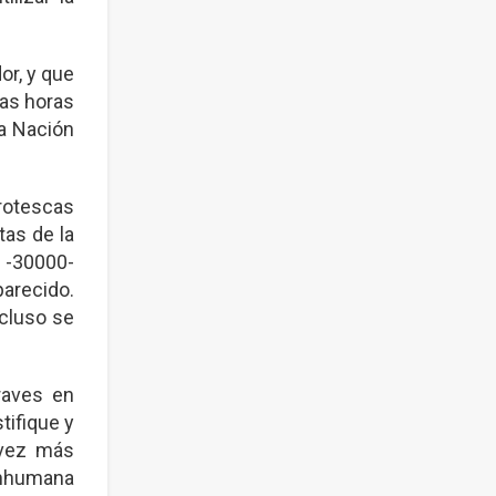
or, y que
mas horas
la Nación
rotescas
as de la
 -30000-
parecido.
cluso se
raves en
tifique y
 vez más
inhumana