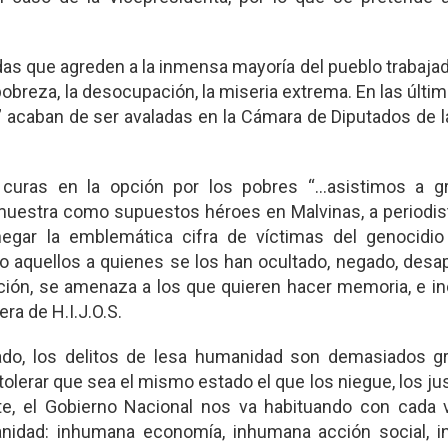
idas que agreden a la inmensa mayoría del pueblo trabajad
pobreza, la desocupación, la miseria extrema. En las últi
” acaban de ser avaladas en la Cámara de Diputados de 
curas en la opción por los pobres “…asistimos a g
muestra como supuestos héroes en Malvinas, a periodist
egar la emblemática cifra de víctimas del genocidio
o aquellos a quienes se los han ocultado, negado, desa
ión, se amenaza a los que quieren hacer memoria, e in
ra de H.I.J.O.S.
tado, los delitos de lesa humanidad son demasiados g
olerar que sea el mismo estado el que los niegue, los jus
te, el Gobierno Nacional nos va habituando con cada
anidad: inhumana economía, inhumana acción social, 