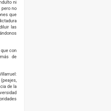
dulto ni
, pero no
iones que
ictadura
iluir las
gándonos
s que con
demás de
llarruel:
 (peajes,
cia de la
iversidad
toridades