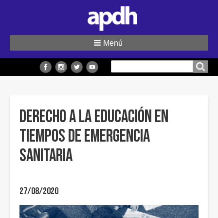
Menú
Buscar
Buscar en el sitio
en
el
sitio
Derecho a la educación en
tiempos de emergencia
sanitaria
27/08/2020