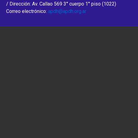
/ Dirección: Av. Callao 569 3° cuerpo 1° piso (1022)
Correo electrónico:
apdh@apdh.org.ar