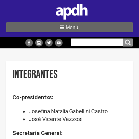
Menú
Buscar
Buscar en el sitio
en
el
sitio
Integrantes
Co-presidentxs:
Josefina Natalia Gabellini Castro
José Vicente Vezzosi
Secretaría General: