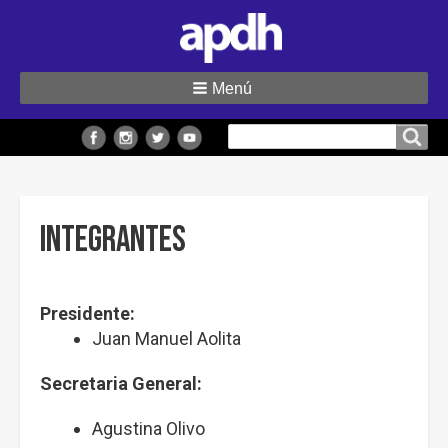
Menú
Buscar
Buscar en el sitio
en
el
sitio
Integrantes
Presidente:
Juan Manuel Aolita
Secretaria General:
Agustina Olivo