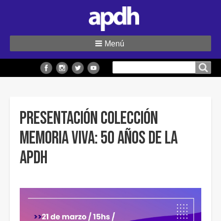
Menú
Buscar
Buscar en el sitio
en
el
sitio
Presentación Colección
Memoria Viva: 50 años de la
APDH