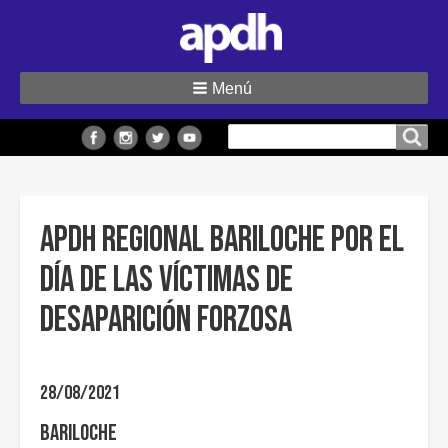
Menú
Buscar
Buscar en el sitio
en
el
sitio
APDH Regional Bariloche por el
día de las víctimas de
desaparición forzosa
28/08/2021
Bariloche