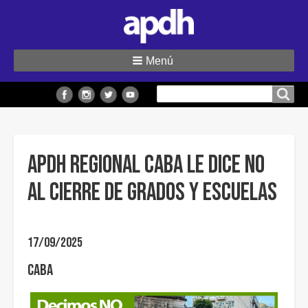
Menú
Buscar
Buscar en el sitio
en
el
sitio
APDH Regional CABA le dice NO
al cierre de grados y escuelas
17/09/2025
CABA