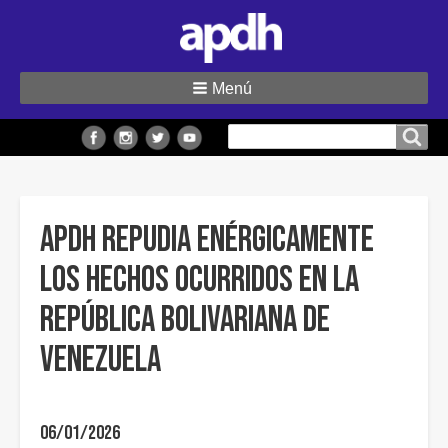
Menú
Buscar
Buscar en el sitio
en
el
sitio
APDH repudia enérgicamente
los hechos ocurridos en la
República Bolivariana de
Venezuela
06/01/2026