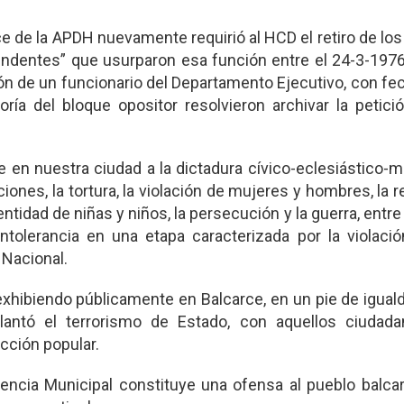
e de la APDH nuevamente requirió al HCD el retiro de lo
endentes” que usurparon esa función entre el 24-3-1976
ón de un funcionario del Departamento Ejecutivo, con fe
oría del bloque opositor resolvieron archivar la petició
 nuestra ciudad a la dictadura cívico-eclesiástico-mil
iones, la tortura, la violación de mujeres y hombres, la r
ntidad de niñas y niños, la persecución y la guerra, ent
intolerancia en una etapa caracterizada por la violaci
 Nacional.
xhibiendo públicamente en Balcarce, en un pie de iguald
antó el terrorismo de Estado, con aquellos ciudad
cción popular.
cia Municipal constituye una ofensa al pueblo balca