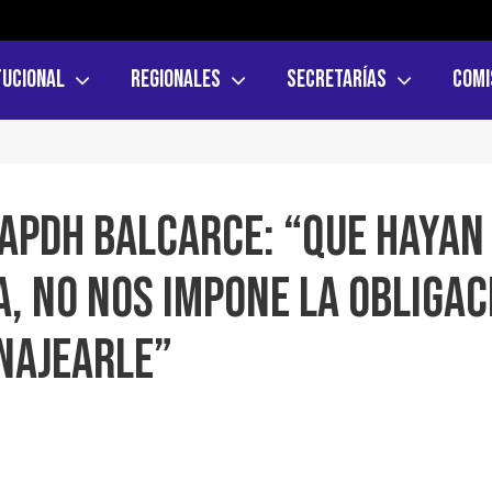
tucional
Regionales
Secretarías
Comi
 APDH Balcarce: “Que hayan
a, no nos impone la obligac
enajearle”