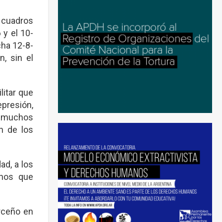
s cuadros
 y el 10-
cha 12-8-
n, sin el
itar que
epresión,
re muchos
ón de los
ad, a los
anos que
rceño en