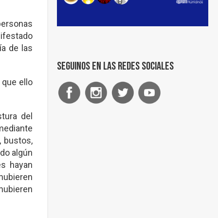
personas
nifestado
a de las
Seguinos en las redes sociales
que ello
tura del
mediante
, bustos,
ado algún
es hayan
hubieren
hubieren