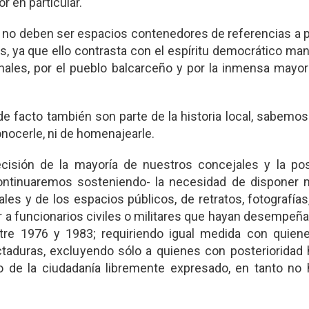
r en particular.
no deben ser espacios contenedores de referencias a 
es, ya que ello contrasta con el espíritu democrático ma
ales, por el pueblo balcarceño y por la inmensa mayorí
acto también son parte de la historia local, sabemos 
conocerle, ni de homenajearle.
ión de la mayoría de nuestros concejales y la pos
continuaremos sosteniendo- la necesidad de disponer 
es y de los espacios públicos, de retratos, fotografías
ar a funcionarios civiles o militares que hayan desempeñ
ntre 1976 y 1983; requiriendo igual medida con quien
taduras, excluyendo sólo a quienes con posterioridad 
 de la ciudadanía libremente expresado, en tanto no 