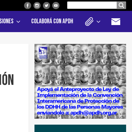
Buscar
Buscar en el sitio
en
siones
Colaborá con APDH
el
sitio
ión