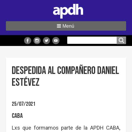
Menú
Buscar
Buscar en el sitio
en
el
sitio
Despedida al compañero Daniel
Estévez
25/07/2021
CABA
Lxs que formamos parte de la APDH CABA,