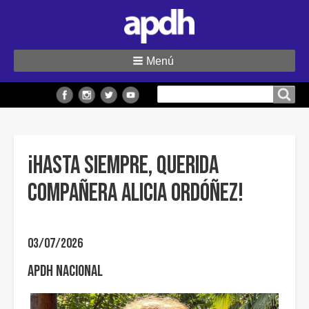
Menú
Buscar
Buscar en el sitio
en
el
sitio
¡Hasta siempre, querida
compañera Alicia Ordóñez!
03/07/2026
APDH Nacional