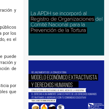
ración y
 públicos
a por los
o, es el
se puede
rración y
nción de
ticia por
ables que