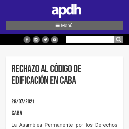
Menú
Buscar
Buscar en el sitio
en
el
sitio
Rechazo al código de
edificación en CABA
28/07/2021
CABA
La Asamblea Permanente por los Derechos