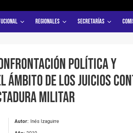
tucional
Regionales
Secretarías
Comi
onfrontación política y
el ámbito de los juicios co
ctadura militar
Autor
Inés Izaguirre