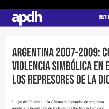
Insti
Argentina 2007-2009: C
violencia simbólica en 
los represores de la di
Luego de 10 años que la Cámara de diputados de Argentina
aprobara la derogación de las leyes de Obediencia Debida y