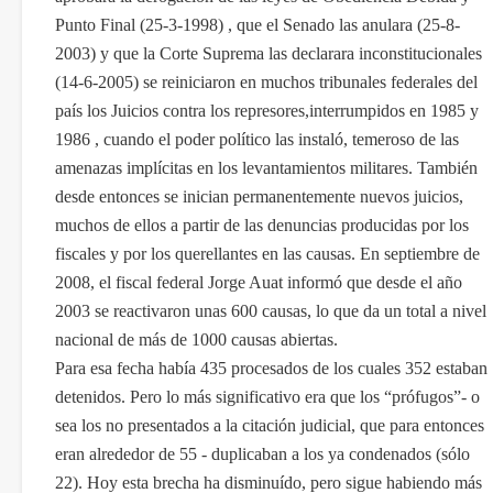
Punto Final (25-3-1998) , que el Senado las anulara (25-8-
2003) y que la Corte Suprema las declarara inconstitucionales
(14-6-2005) se reiniciaron en muchos tribunales federales del
país los Juicios contra los represores,interrumpidos en 1985 y
1986 , cuando el poder político las instaló, temeroso de las
amenazas implícitas en los levantamientos militares. También
desde entonces se inician permanentemente nuevos juicios,
muchos de ellos a partir de las denuncias producidas por los
fiscales y por los querellantes en las causas. En septiembre de
2008, el fiscal federal Jorge Auat informó que desde el año
2003 se reactivaron unas 600 causas, lo que da un total a nivel
nacional de más de 1000 causas abiertas.
Para esa fecha había 435 procesados de los cuales 352 estaban
detenidos. Pero lo más significativo era que los “prófugos”- o
sea los no presentados a la citación judicial, que para entonces
eran alrededor de 55 - duplicaban a los ya condenados (sólo
22). Hoy esta brecha ha disminuído, pero sigue habiendo más