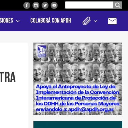
Buscar
Buscar en el sitio
en
siones
Colaborá con APDH
el
sitio
ntra