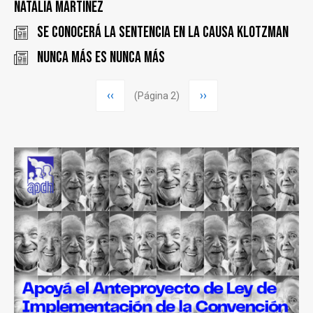
Natalia Martínez
Se conocerá la sentencia en la causa Klotzman
Nunca más es nunca más
Paginación
Página
‹‹
Siguiente
››
(Página 2)
anterior
página