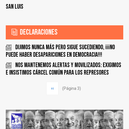
San Luis
Declaraciones
Dijimos Nunca Más pero sigue sucediendo, ¡¡¡no
puede haber desapariciones en democracia!!!
Nos mantenemos alertas y movilizados: Exigimos
e insistimos Cárcel común para los represores
Paginación
Página
‹‹
(Página 3)
anterior