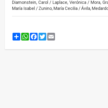
Diamonstein, Carol / Laplace, Verónica / Mora, Grac
María Isabel / Zunino, María Cecilia / Ávila, Medar
Share
WhatsApp
Facebook
Twitter
Email