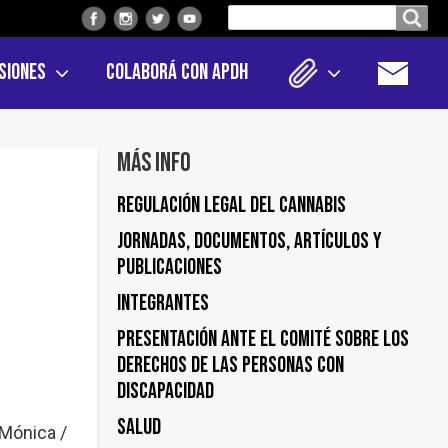
Buscar
Buscar en el sitio
en
siones
Colaborá con APDH
el
sitio
Más info
Regulación Legal del Cannabis
Jornadas, documentos, artículos y
publicaciones
Integrantes
Presentación ante el Comité sobre los
derechos de las personas con
discapacidad
Salud
 Mónica /