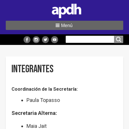
Menú
Buscar
Buscar en el sitio
en
el
sitio
Integrantes
Coordinación de la Secretaría:
Paula Topasso
Secretaria Alterna:
Maia Jait