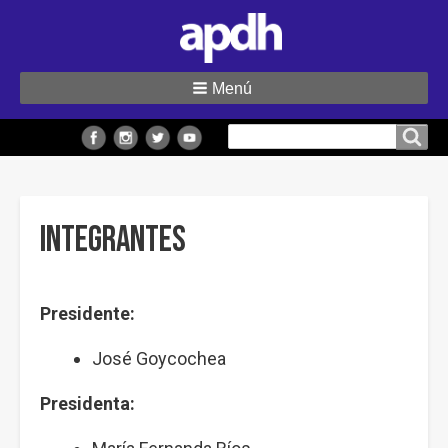
Menú
Buscar
Buscar en el sitio
en
el
sitio
Integrantes
Presidente:
José Goycochea
Presidenta: