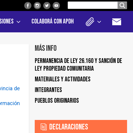
Buscar
Buscar en el sitio
en
siones
Colaborá con APDH
el
sitio
Más info
Permanencia de Ley 26.160 y sanción de
Ley Propiedad Comunitaria
Materiales y actividades
vincia de
Integrantes
Pueblos Originarios
ormación
Declaraciones