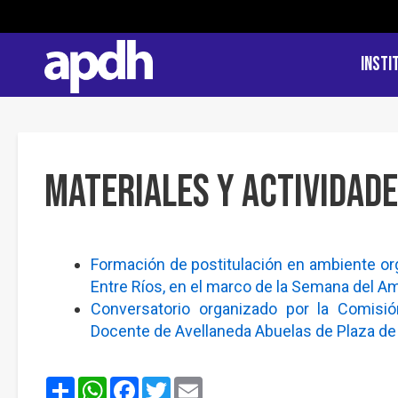
Insti
Materiales y actividad
Formación de postitulación en ambiente org
Entre Ríos, en el marco de la Semana del A
Conversatorio organizado por la Comisi
Docente de Avellaneda Abuelas de Plaza de
Share
WhatsApp
Facebook
Twitter
Email