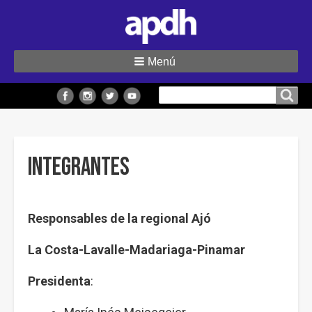
Menú
Buscar
Buscar en el sitio
en
el
sitio
Integrantes
Responsables de la regional Ajó
La Costa-Lavalle-Madariaga-Pinamar
Presidenta
: