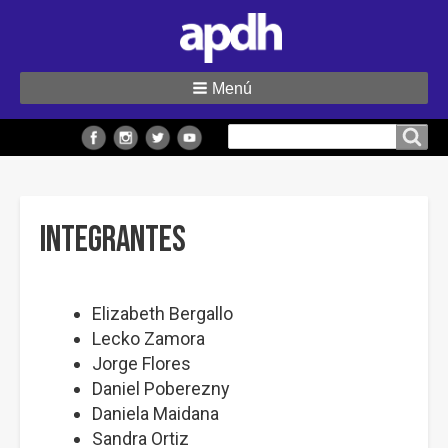
Menú
Buscar
Buscar en el sitio
en
el
sitio
INTEGRANTES
Elizabeth Bergallo
Lecko Zamora
Jorge Flores
Daniel Poberezny
Daniela Maidana
Sandra Ortiz