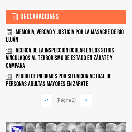
Declaraciones
MEMORIA, VERDAD Y JUSTICIA POR LA MASACRE DE RÍO
LUJÁN
Acerca de la inspección ocular en los sitios
vinculados al terrorismo de Estado en Zárate y
Campana
Pedido de informes por situación actual de
personas adultas mayores en Zárate
Paginación
Página
‹‹
Siguiente
››
(Página 2)
anterior
página