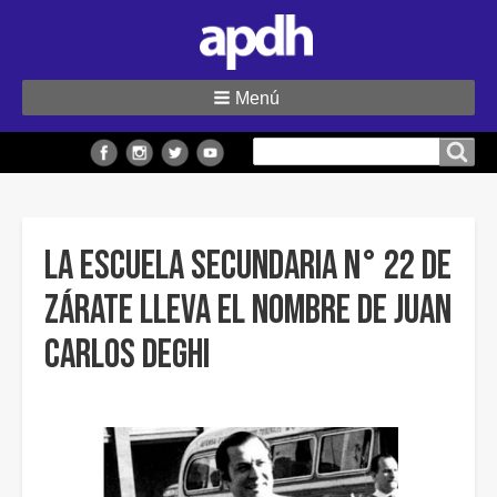
Menú
Buscar
Buscar en el sitio
en
el
sitio
La Escuela Secundaria N° 22 de
Zárate lleva el nombre de Juan
Carlos Deghi