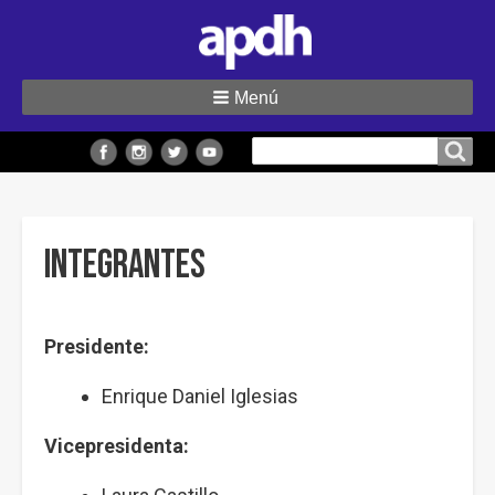
Menú
Buscar
Buscar en el sitio
en
el
sitio
Integrantes
Presidente:
Enrique Daniel Iglesias
Vicepresidenta: