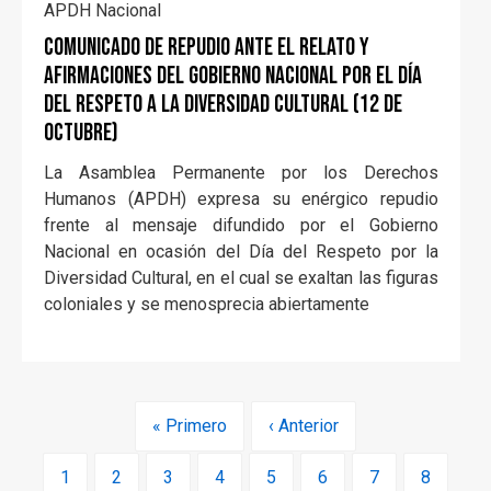
APDH Nacional
COMUNICADO DE REPUDIO ANTE EL RELATO Y
AFIRMACIONES DEL GOBIERNO NACIONAL POR EL DÍA
DEL RESPETO A LA DIVERSIDAD CULTURAL (12 DE
OCTUBRE)
La Asamblea Permanente por los Derechos
Humanos (APDH) expresa su enérgico repudio
frente al mensaje difundido por el Gobierno
Nacional en ocasión del Día del Respeto por la
Diversidad Cultural, en el cual se exaltan las figuras
coloniales y se menosprecia abiertamente
Paginación
Primera
« Primero
Página
‹ Anterior
página
anterior
Page
1
Page
2
Page
3
Page
4
Página
5
Page
6
Page
7
Page
8