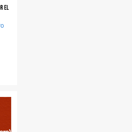
r el
TO