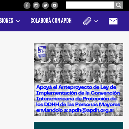
Buscar
Buscar en el sitio
en
siones
Colaborá con APDH
el
sitio