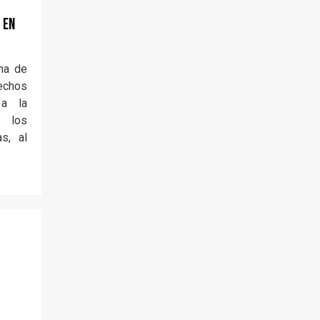
 en
ana de
echos
 a la
a los
s, al