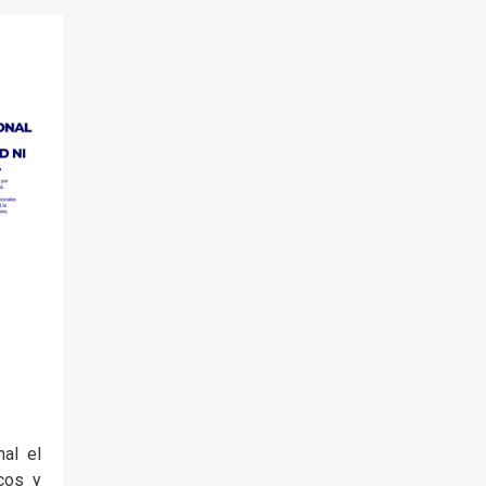
al el
icos y