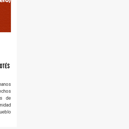
KOTÉS
manos
echos
os de
unidad
Pueblo