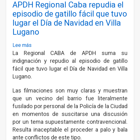
APDH Regional Caba repudia el
de
eliminar
episodio de gatillo fácil que tuvo
la
lugar el Día de Navidad en Villa
Agencia
Lugano
Nacional
de
Lee más
sobre
Discapacidad
La Regional CABA de APDH suma su
APDH
(ANDIS)
Regional
indignación y repudio al episodio de gatillo
Caba
fácil que tuvo lugar el Día de Navidad en Villa
repudia
Lugano.
el
Las filmaciones son muy claras y muestran
episodio
de
que un vecino del barrio fue literalmente
gatillo
fusilado por personal de la Policía de la Ciudad
fácil
en momentos de suscitarse una discusión
que
por un tema supuestamente contravencional.
tuvo
Resulta inaceptable el proceder a palo y bala
lugar
ante conflictos de este tipo.