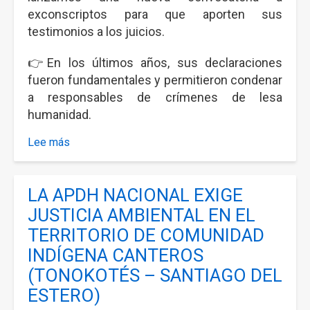
exconscriptos para que aporten sus
testimonios a los juicios.
👉En los últimos años, sus declaraciones
fueron fundamentales y permitieron condenar
a responsables de crímenes de lesa
humanidad.
Lee más
sobre
CAMPAÑA
DE
LA APDH NACIONAL EXIGE
LOS
COLIMBAS,
JUSTICIA AMBIENTAL EN EL
TESTIGOS
TERRITORIO DE COMUNIDAD
y
INDÍGENA CANTEROS
SOBREVIVIENTES
(TONOKOTÉS – SANTIAGO DEL
ESTERO)