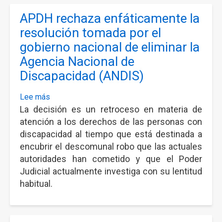
de
APDH rechaza enfáticamente la
Estados
Unidos
resolución tomada por el
contra
gobierno nacional de eliminar la
la
Agencia Nacional de
soberana
Discapacidad (ANDIS)
República
Bolivariana
Lee más
sobre
de
La decisión es un retroceso en materia de
APDH
Venezuela
rechaza
atención a los derechos de las personas con
enfáticamente
discapacidad al tiempo que está destinada a
la
encubrir el descomunal robo que las actuales
resolución
autoridades han cometido y que el Poder
tomada
Judicial actualmente investiga con su lentitud
por
habitual.
el
gobierno
nacional