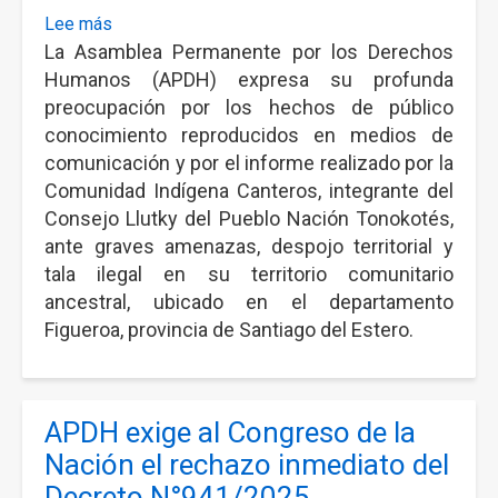
Lee más
sobre
La Asamblea Permanente por los Derechos
LA
APDH
Humanos (APDH) expresa su profunda
NACIONAL
preocupación por los hechos de público
EXIGE
conocimiento reproducidos en medios de
JUSTICIA
comunicación y por el informe realizado por la
AMBIENTAL
Comunidad Indígena Canteros, integrante del
EN
Consejo Llutky del Pueblo Nación Tonokotés,
EL
ante graves amenazas, despojo territorial y
TERRITORIO
tala ilegal en su territorio comunitario
DE
ancestral, ubicado en el departamento
COMUNIDAD
Figueroa, provincia de Santiago del Estero.
INDÍGENA
CANTEROS
(TONOKOTÉS
–
APDH exige al Congreso de la
SANTIAGO
Nación el rechazo inmediato del
DEL
Decreto N°941/2025