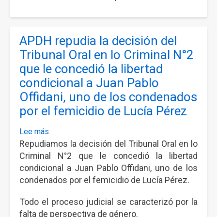
el
Día
de
APDH repudia la decisión del
Navidad
en
Tribunal Oral en lo Criminal N°2
Villa
que le concedió la libertad
Lugano
condicional a Juan Pablo
Offidani, uno de los condenados
por el femicidio de Lucía Pérez
Lee más
sobre
Repudiamos la decisión del Tribunal Oral en lo
APDH
repudia
Criminal N°2 que le concedió la libertad
la
condicional a Juan Pablo Offidani, uno de los
decisión
condenados por el femicidio de Lucía Pérez.
del
Todo el proceso judicial se caracterizó por la
Tribunal
Oral
falta de perspectiva de género.