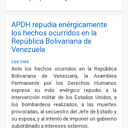
en
lo
Criminal
APDH repudia enérgicamente
N°2
los hechos ocurridos en la
que
le
República Bolivariana de
concedió
Venezuela
la
libertad
Lee más
sobre
condicional
Ante los hechos ocurridos en la República
APDH
a
repudia
Bolivariana de Venezuela, la Asamblea
Juan
enérgicamente
Permanente por los Derechos Humanos
Pablo
los
expresa su más enérgico repudio a la
Offidani,
hechos
intervención militar de los Estados Unidos, a
uno
ocurridos
los bombardeos realizados, a las muertes
de
en
provocadas, al secuestro del Jefe de Estado y
los
la
su esposa, y al intento de imponer un gobierno
condenados
República
subordinado a intereses externos.
por