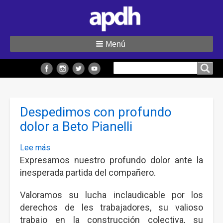
Menú
Buscar
Buscar en el sitio
en
el
Despedimos con profundo
sitio
dolor a Beto Pianelli
Lee más
sobre
Expresamos nuestro profundo dolor ante la
Despedimos
con
inesperada partida del compañero.
profundo
Valoramos su lucha inclaudicable por los
dolor
derechos de les trabajadores, su valioso
a
trabajo en la construcción colectiva, su
Beto