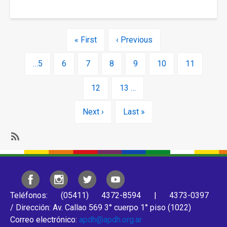
Bolivariana
el
de
femicidio
Venezuela
Paginación
de
Primera
« First
Página
‹ Previous
Lucía
página
anterior
Pérez
Page
…
5
Page
6
Page
7
Page
8
Página
9
Page
10
Page
11
actual
Page
12
Page
13
…
Siguiente
Next ›
Última
Last »
página
página
Subscribe
Teléfonos: (05411) 4372-8594 | 4373-0397
/ Dirección: Av. Callao 569 3° cuerpo 1° piso (1022)
Correo electrónico:
apdh@apdh.org.ar