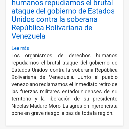
humanos repudiamos el brutal
ataque del gobierno de Estados
Unidos contra la soberana
República Bolivariana de
Venezuela
Lee más
sobre
Los organismos de derechos humanos
Los
organismos
repudiamos el brutal ataque del gobierno de
de
Estados Unidos contra la soberana República
derechos
Bolivariana de Venezuela. Junto al pueblo
humanos
venezolano reclamamos el inmediato retiro de
repudiamos
las fuerzas militares estadounidenses de su
el
territorio y la liberación de su presidente
brutal
Nicolas Maduro Moro. La agresión injerencista
ataque
pone en grave riesgo la paz de toda la región.
del
gobierno