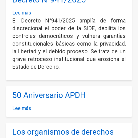
ESTERO)
Lee más
sobre
El Decreto N°941/2025 amplía de forma
APDH
exige
discrecional el poder de la SIDE, debilita los
al
controles democráticos y vulnera garantías
Congreso
constitucionales básicas como la privacidad,
de
la libertad y el debido proceso. Se trata de un
la
grave retroceso institucional que erosiona el
Nación
Estado de Derecho.
el
rechazo
inmediato
50 Aniversario APDH
del
Decreto
Lee más
sobre
N°941/2025
50
Aniversario
Los organismos de derechos
APDH